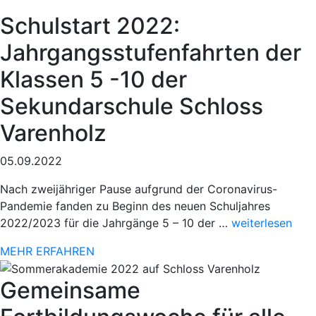
78.
Schulstart 2022:
Paderborner
Osterlauf“
Jahrgangsstufenfahrten der
Klassen 5 -10 der
Sekundarschule Schloss
Varenholz
05.09.2022
Nach zweijähriger Pause aufgrund der Coronavirus-
Pandemie fanden zu Beginn des neuen Schuljahres
„Sportlicher
2022/2023 für die Jahrgänge 5 – 10 der …
weiterlesen
Einsatz
MEHR ERFAHREN
beim
78.
Gemeinsame
Paderborner
Osterlauf“