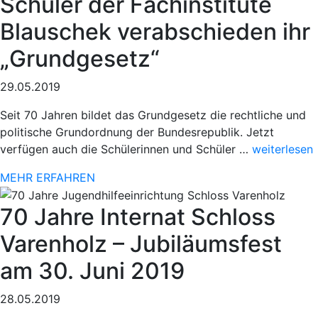
Schüler der Fachinstitute
Blauschek verabschieden ihr
„Grundgesetz“
29.05.2019
Seit 70 Jahren bildet das Grundgesetz die rechtliche und
politische Grundordnung der Bundesrepublik. Jetzt
„Sportlicher
verfügen auch die Schülerinnen und Schüler …
weiterlesen
Einsatz
MEHR ERFAHREN
beim
78.
70 Jahre Internat Schloss
Paderborner
Osterlauf“
Varenholz – Jubiläumsfest
am 30. Juni 2019
28.05.2019