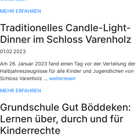
beim
MEHR ERFAHREN
78.
Paderbor
Traditionelles Candle-Light-
Osterlauf“
Dinner im Schloss Varenholz
01.02.2023
Am 26. Januar 2023 fand einen Tag vor der Verteilung der
Halbjahreszeugnisse für alle Kinder und Jugendlichen von
„Sportlicher
Schloss Varenholz …
weiterlesen
Einsatz
MEHR ERFAHREN
beim
78.
Grundschule Gut Böddeken:
Paderborner
Osterlauf“
Lernen über, durch und für
Kinderrechte