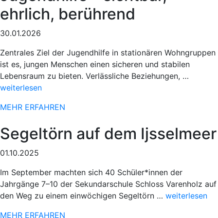
ehrlich, berührend
30.01.2026
Zentrales Ziel der Jugendhilfe in stationären Wohngruppen
ist es, jungen Menschen einen sicheren und stabilen
„Sportli
Lebensraum zu bieten. Verlässliche Beziehungen, …
Einsatz
weiterlesen
beim
MEHR ERFAHREN
78.
Paderbo
Segeltörn auf dem Ijsselmeer
Osterlau
01.10.2025
Im September machten sich 40 Schüler*innen der
Jahrgänge 7–10 der Sekundarschule Schloss Varenholz auf
„Sportlicher
den Weg zu einem einwöchigen Segeltörn …
weiterlesen
Einsatz
MEHR ERFAHREN