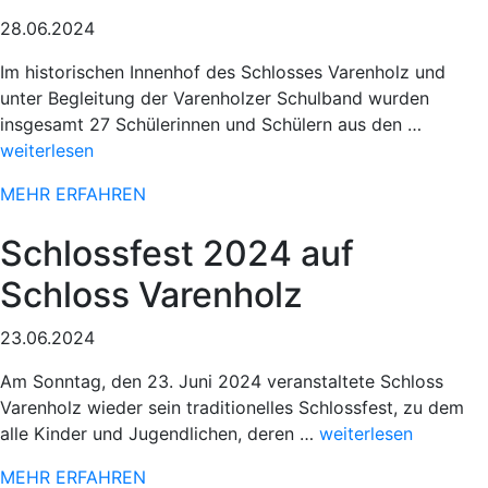
28.06.2024
Im historischen Innenhof des Schlosses Varenholz und
unter Begleitung der Varenholzer Schulband wurden
„Sportli
insgesamt 27 Schülerinnen und Schülern aus den …
Einsatz
weiterlesen
beim
MEHR ERFAHREN
78.
Paderbo
Schlossfest 2024 auf
Osterlau
Schloss Varenholz
23.06.2024
Am Sonntag, den 23. Juni 2024 veranstaltete Schloss
Varenholz wieder sein traditionelles Schlossfest, zu dem
„Sportlicher
alle Kinder und Jugendlichen, deren …
weiterlesen
Einsatz
MEHR ERFAHREN
beim