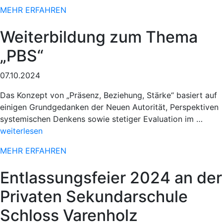
Einsatz
MEHR ERFAHREN
beim
78.
Weiterbildung zum Thema
Paderborner
Osterlauf“
„PBS“
07.10.2024
Das Konzept von „Präsenz, Beziehung, Stärke“ basiert auf
einigen Grundgedanken der Neuen Autorität, Perspektiven
„Spor
systemischen Denkens sowie stetiger Evaluation im …
Einsa
weiterlesen
beim
MEHR ERFAHREN
78.
Pade
Entlassungsfeier 2024 an der
Oster
Privaten Sekundarschule
Schloss Varenholz