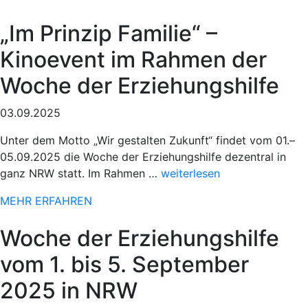
beim
78.
„Im Prinzip Familie“ –
Paderborner
Osterlauf“
Kinoevent im Rahmen der
Woche der Erziehungshilfe
03.09.2025
Unter dem Motto „Wir gestalten Zukunft“ findet vom 01.–
05.09.2025 die Woche der Erziehungshilfe dezentral in
„Sportlicher
ganz NRW statt. Im Rahmen …
weiterlesen
Einsatz
MEHR ERFAHREN
beim
78.
Woche der Erziehungshilfe
Paderborner
Osterlauf“
vom 1. bis 5. September
2025 in NRW