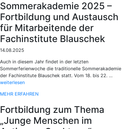
Sommerakademie 2025 –
Paderborner
Osterlauf“
Fortbildung und Austausch
für Mitarbeitende der
Fachinstitute Blauschek
14.08.2025
Auch in diesem Jahr findet in der letzten
Sommerferienwoche die traditionelle Sommerakademie
„Sportl
der Fachinstitute Blauschek statt. Vom 18. bis 22. …
Einsatz
weiterlesen
beim
MEHR ERFAHREN
78.
Paderb
Fortbildung zum Thema
Osterla
„Junge Menschen im