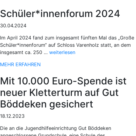
78.
Schüler*innenforum 2024
Paderborner
Osterlauf“
30.04.2024
Im April 2024 fand zum insgesamt fünften Mal das „Große
Schüler*innenforum“ auf Schloss Varenholz statt, an dem
„Sportlicher
insgesamt ca. 250 …
weiterlesen
Einsatz
MEHR ERFAHREN
beim
78.
Mit 10.000 Euro-Spende ist
Paderborner
Osterlauf“
neuer Kletterturm auf Gut
Böddeken gesichert
18.12.2023
Die an die Jugendhilfeeinrichtung Gut Böddeken
angeschlossene Grundschule, eine Schule des