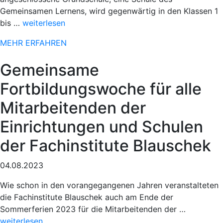
Gemeinsamen Lernens, wird gegenwärtig in den Klassen 1
„Sportlicher
bis …
weiterlesen
Einsatz
MEHR ERFAHREN
beim
78.
Gemeinsame
Paderborner
Osterlauf“
Fortbildungswoche für alle
Mitarbeitenden der
Einrichtungen und Schulen
der Fachinstitute Blauschek
04.08.2023
Wie schon in den vorangegangenen Jahren veranstalteten
die Fachinstitute Blauschek auch am Ende der
„Sportlich
Sommerferien 2023 für die Mitarbeitenden der …
Einsatz
weiterlesen