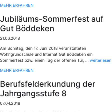
Einsatz
MEHR ERFAHREN
beim
78.
Jubiläums-Sommerfest auf
Paderborner
Osterlauf“
Gut Böddeken
21.06.2018
Am Sonntag, den 17. Juni 2018 veranstalteten
Wohngrundschule und Internat Gut Böddeken ein
„Sportlicher
Sommerfest bzw. einen Tag der offenen Tür, …
weiterlesen
Einsatz
MEHR ERFAHREN
beim
78.
Berufsfelderkundung der
Paderborne
Osterlauf“
Jahrgangsstufe 8
07.04.2018