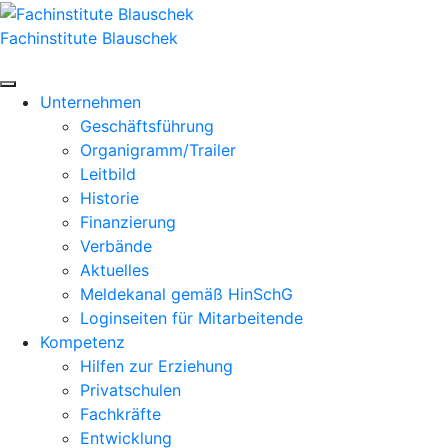
Zum
Inhalt
Fachinstitute Blauschek
springen
Unternehmen
Geschäftsführung
Organigramm/Trailer
Leitbild
Historie
Finanzierung
Verbände
Aktuelles
Meldekanal gemäß HinSchG
Loginseiten für Mitarbeitende
Kompetenz
Hilfen zur Erziehung
Privatschulen
Fachkräfte
Entwicklung