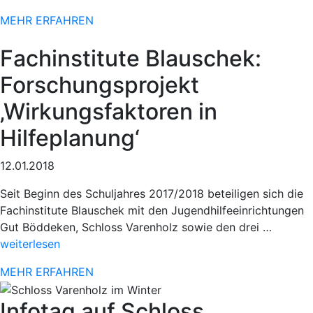
Einsatz
MEHR ERFAHREN
beim
78.
Fachinstitute Blauschek:
Paderborner
Osterlauf“
Forschungsprojekt
‚Wirkungsfaktoren in
Hilfeplanung‘
12.01.2018
Seit Beginn des Schuljahres 2017/2018 beteiligen sich die
Fachinstitute Blauschek mit den Jugendhilfeeinrichtungen
„Sportli
Gut Böddeken, Schloss Varenholz sowie den drei …
Einsatz
weiterlesen
beim
MEHR ERFAHREN
78.
Paderbo
Infotag auf Schloss
Osterlau