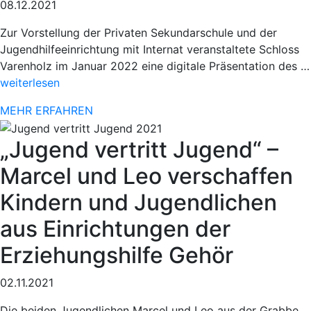
08.12.2021
Zur Vorstellung der Privaten Sekundarschule und der
Jugendhilfeeinrichtung mit Internat veranstaltete Schloss
Varenholz im Januar 2022 eine digitale Präsentation des …
„Sportlicher
weiterlesen
Einsatz
MEHR ERFAHREN
beim
78.
„Jugend vertritt Jugend“ –
Paderborner
Osterlauf“
Marcel und Leo verschaffen
Kindern und Jugendlichen
aus Einrichtungen der
Erziehungshilfe Gehör
02.11.2021
Die beiden Jugendlichen Marcel und Leo aus der Grabbe