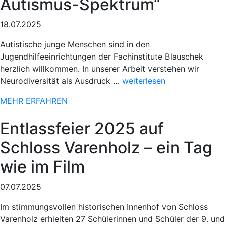
Autismus-Spektrum“
18.07.2025
Autistische junge Menschen sind in den
Jugendhilfeeinrichtungen der Fachinstitute Blauschek
herzlich willkommen. In unserer Arbeit verstehen wir
„Sportlicher
Neurodiversität als Ausdruck …
weiterlesen
Einsatz
MEHR ERFAHREN
beim
78.
Entlassfeier 2025 auf
Paderborner
Osterlauf“
Schloss Varenholz – ein Tag
wie im Film
07.07.2025
Im stimmungsvollen historischen Innenhof von Schloss
Varenholz erhielten 27 Schülerinnen und Schüler der 9. und