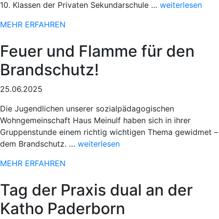
„Sportlicher
10. Klassen der Privaten Sekundarschule …
weiterlesen
Einsatz
MEHR ERFAHREN
beim
78.
Feuer und Flamme für den
Paderborner
Osterlauf“
Brandschutz!
25.06.2025
Die Jugendlichen unserer sozialpädagogischen
Wohngemeinschaft Haus Meinulf haben sich in ihrer
Gruppenstunde einem richtig wichtigen Thema gewidmet –
„Sportlicher
dem Brandschutz. …
weiterlesen
Einsatz
MEHR ERFAHREN
beim
78.
Tag der Praxis dual an der
Paderborner
Osterlauf“
Katho Paderborn