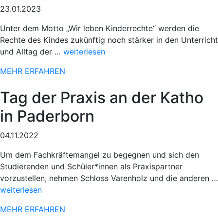
23.01.2023
Unter dem Motto „Wir leben Kinderrechte“ werden die
Rechte des Kindes zukünftig noch stärker in den Unterricht
„Sportlicher
und Alltag der …
weiterlesen
Einsatz
MEHR ERFAHREN
beim
78.
Tag der Praxis an der Katho
Paderborner
Osterlauf“
in Paderborn
04.11.2022
Um dem Fachkräftemangel zu begegnen und sich den
Studierenden und Schüler*innen als Praxispartner
vorzustellen, nehmen Schloss Varenholz und die anderen …
„Sportlicher
weiterlesen
Einsatz
MEHR ERFAHREN
beim