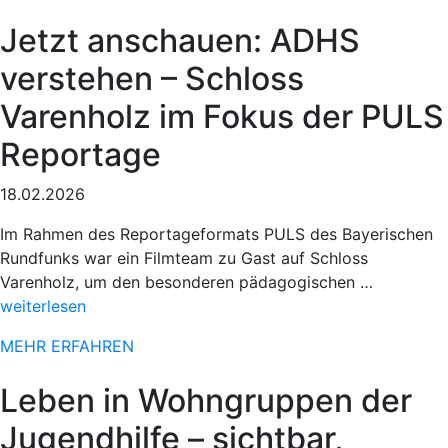
78.
Jetzt anschauen: ADHS
Paderborner
Osterlauf“
verstehen – Schloss
Varenholz im Fokus der PULS
Reportage
18.02.2026
Im Rahmen des Reportageformats PULS des Bayerischen
Rundfunks war ein Filmteam zu Gast auf Schloss
„Sportlich
Varenholz, um den besonderen pädagogischen …
Einsatz
weiterlesen
beim
MEHR ERFAHREN
78.
Paderbor
Leben in Wohngruppen der
Osterlauf“
Jugendhilfe – sichtbar,