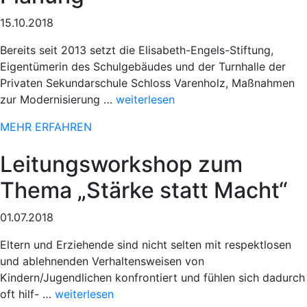
15.10.2018
Bereits seit 2013 setzt die Elisabeth-Engels-Stiftung,
Eigentümerin des Schulgebäudes und der Turnhalle der
Privaten Sekundarschule Schloss Varenholz, Maßnahmen
„Sportlicher
zur Modernisierung …
weiterlesen
Einsatz
MEHR ERFAHREN
beim
78.
Leitungsworkshop zum
Paderborner
Osterlauf“
Thema „Stärke statt Macht“
01.07.2018
Eltern und Erziehende sind nicht selten mit respektlosen
und ablehnenden Verhaltensweisen von
Kindern/Jugendlichen konfrontiert und fühlen sich dadurch
„Sportlicher
oft hilf- …
weiterlesen