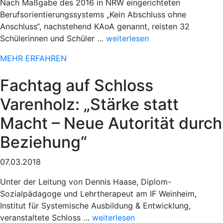
Nach Maßgabe des 2016 in NRW eingerichteten
Berufsorientierungssystems „Kein Abschluss ohne
Anschluss“, nachstehend KAoA genannt, reisten 32
„Sportlicher
Schülerinnen und Schüler …
weiterlesen
Einsatz
MEHR ERFAHREN
beim
78.
Fachtag auf Schloss
Paderborner
Osterlauf“
Varenholz: „Stärke statt
Macht – Neue Autorität durch
Beziehung“
07.03.2018
Unter der Leitung von Dennis Haase, Diplom-
Sozialpädagoge und Lehrtherapeut am IF Weinheim,
Institut für Systemische Ausbildung & Entwicklung,
„Sportlicher
veranstaltete Schloss …
weiterlesen