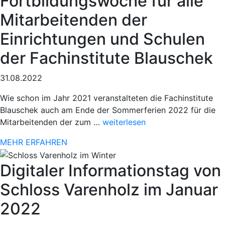
Fortbildungswoche für alle
Mitarbeitenden der
Einrichtungen und Schulen
der Fachinstitute Blauschek
31.08.2022
Wie schon im Jahr 2021 veranstalteten die Fachinstitute
Blauschek auch am Ende der Sommerferien 2022 für die
„Sportlicher
Mitarbeitenden der zum …
weiterlesen
Einsatz
MEHR ERFAHREN
beim
78.
Digitaler Informationstag von
Paderborner
Osterlauf“
Schloss Varenholz im Januar
2022