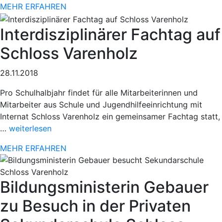
MEHR ERFAHREN
beim
78.
Interdisziplinärer Fachtag auf
Paderborner
Osterlauf“
Schloss Varenholz
28.11.2018
Pro Schulhalbjahr findet für alle Mitarbeiterinnen und
Mitarbeiter aus Schule und Jugendhilfeeinrichtung mit
Internat Schloss Varenholz ein gemeinsamer Fachtag statt,
„Sportlicher
…
weiterlesen
Einsatz
MEHR ERFAHREN
beim
78.
Paderborner
Bildungsministerin Gebauer
Osterlauf“
zu Besuch in der Privaten