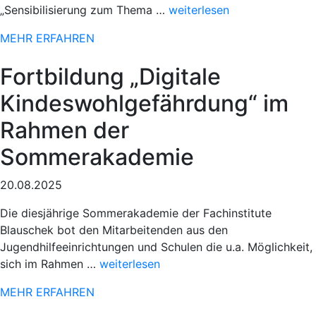
„Sportlicher
„Sensibilisierung zum Thema …
weiterlesen
Einsatz
MEHR ERFAHREN
beim
78.
Fortbildung „Digitale
Paderborner
Osterlauf“
Kindeswohlgefährdung“ im
Rahmen der
Sommerakademie
20.08.2025
Die diesjährige Sommerakademie der Fachinstitute
Blauschek bot den Mitarbeitenden aus den
Jugendhilfeeinrichtungen und Schulen die u.a. Möglichkeit,
„Sportlicher
sich im Rahmen …
weiterlesen
Einsatz
MEHR ERFAHREN
beim
78.