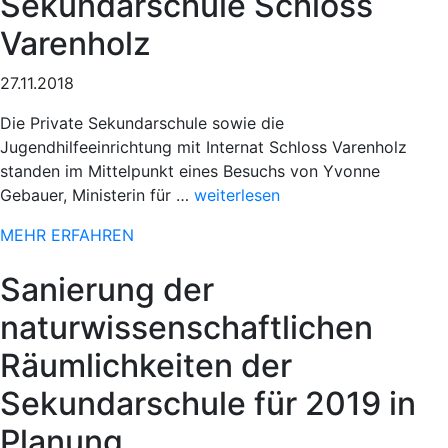
Sekundarschule Schloss
Varenholz
27.11.2018
Die Private Sekundarschule sowie die
Jugendhilfeeinrichtung mit Internat Schloss Varenholz
standen im Mittelpunkt eines Besuchs von Yvonne
„Sportlicher
Gebauer, Ministerin für …
weiterlesen
Einsatz
MEHR ERFAHREN
beim
78.
Sanierung der
Paderborner
Osterlauf“
naturwissenschaftlichen
Räumlichkeiten der
Sekundarschule für 2019 in
Planung