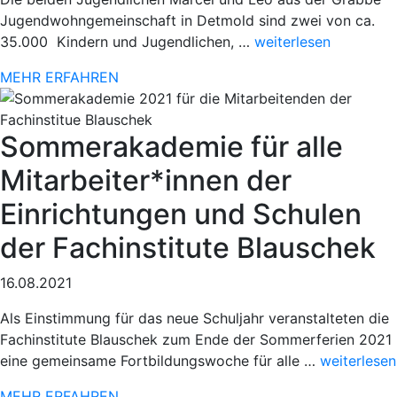
Jugendwohngemeinschaft in Detmold sind zwei von ca.
„Sportlicher
35.000 Kindern und Jugendlichen, …
weiterlesen
Einsatz
MEHR ERFAHREN
beim
78.
Paderborner
Sommerakademie für alle
Osterlauf“
Mitarbeiter*innen der
Einrichtungen und Schulen
der Fachinstitute Blauschek
16.08.2021
Als Einstimmung für das neue Schuljahr veranstalteten die
Fachinstitute Blauschek zum Ende der Sommerferien 2021
„Sportliche
eine gemeinsame Fortbildungswoche für alle …
weiterlesen
Einsatz
MEHR ERFAHREN