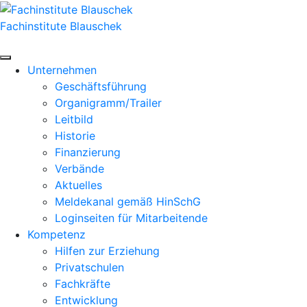
Zum
Inhalt
Fachinstitute Blauschek
springen
Unternehmen
Geschäftsführung
Organigramm/Trailer
Leitbild
Historie
Finanzierung
Verbände
Aktuelles
Meldekanal gemäß HinSchG
Loginseiten für Mitarbeitende
Kompetenz
Hilfen zur Erziehung
Privatschulen
Fachkräfte
Entwicklung