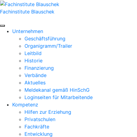
Zum
Inhalt
Fachinstitute Blauschek
springen
Unternehmen
Geschäftsführung
Organigramm/Trailer
Leitbild
Historie
Finanzierung
Verbände
Aktuelles
Meldekanal gemäß HinSchG
Loginseiten für Mitarbeitende
Kompetenz
Hilfen zur Erziehung
Privatschulen
Fachkräfte
Entwicklung