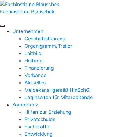
Zum
Inhalt
Fachinstitute Blauschek
springen
Unternehmen
Geschäftsführung
Organigramm/Trailer
Leitbild
Historie
Finanzierung
Verbände
Aktuelles
Meldekanal gemäß HinSchG
Loginseiten für Mitarbeitende
Kompetenz
Hilfen zur Erziehung
Privatschulen
Fachkräfte
Entwicklung