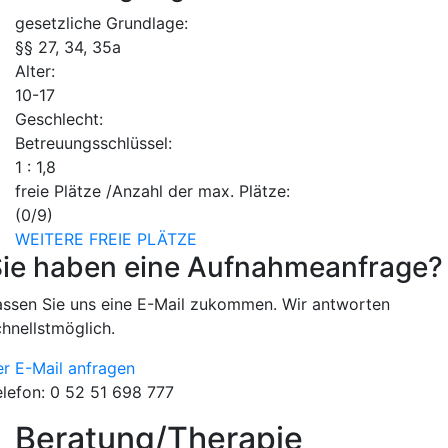
gesetzliche Grundlage:
§§ 27, 34, 35a
Alter:
10-17
Geschlecht:
Betreuungsschlüssel:
1 : 1,8
freie Plätze /Anzahl der max. Plätze:
(0/9)
WEITERE FREIE PLÄTZE
ie haben eine Aufnahmeanfrage?
assen Sie uns eine E-Mail zukommen. Wir antworten
chnellstmöglich.
er E-Mail anfragen
elefon: 0 52 51 698 777
Beratung/
Therapie