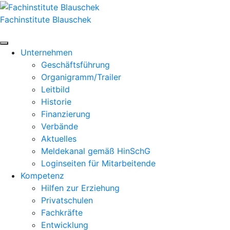
Zum
Inhalt
Fachinstitute Blauschek
springen
Unternehmen
Geschäftsführung
Organigramm/Trailer
Leitbild
Historie
Finanzierung
Verbände
Aktuelles
Meldekanal gemäß HinSchG
Loginseiten für Mitarbeitende
Kompetenz
Hilfen zur Erziehung
Privatschulen
Fachkräfte
Entwicklung