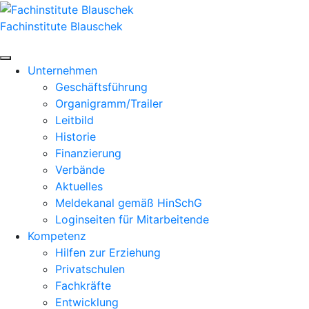
Zum
Inhalt
Fachinstitute Blauschek
springen
Unternehmen
Geschäftsführung
Organigramm/Trailer
Leitbild
Historie
Finanzierung
Verbände
Aktuelles
Meldekanal gemäß HinSchG
Loginseiten für Mitarbeitende
Kompetenz
Hilfen zur Erziehung
Privatschulen
Fachkräfte
Entwicklung