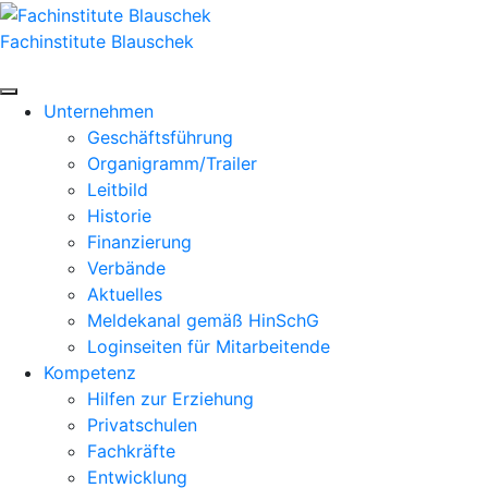
Zum
Inhalt
Fachinstitute Blauschek
springen
Unternehmen
Geschäftsführung
Organigramm/Trailer
Leitbild
Historie
Finanzierung
Verbände
Aktuelles
Meldekanal gemäß HinSchG
Loginseiten für Mitarbeitende
Kompetenz
Hilfen zur Erziehung
Privatschulen
Fachkräfte
Entwicklung