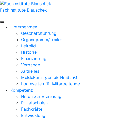
Zum
Inhalt
Fachinstitute Blauschek
springen
Unternehmen
Geschäftsführung
Organigramm/Trailer
Leitbild
Historie
Finanzierung
Verbände
Aktuelles
Meldekanal gemäß HinSchG
Loginseiten für Mitarbeitende
Kompetenz
Hilfen zur Erziehung
Privatschulen
Fachkräfte
Entwicklung