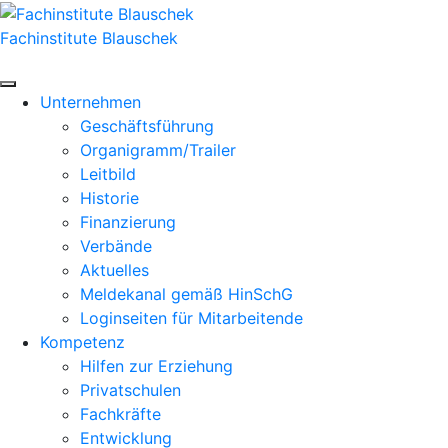
Zum
Inhalt
Fachinstitute Blauschek
springen
Unternehmen
Geschäftsführung
Organigramm/Trailer
Leitbild
Historie
Finanzierung
Verbände
Aktuelles
Meldekanal gemäß HinSchG
Loginseiten für Mitarbeitende
Kompetenz
Hilfen zur Erziehung
Privatschulen
Fachkräfte
Entwicklung