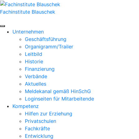
Zum
Inhalt
Fachinstitute Blauschek
springen
Unternehmen
Geschäftsführung
Organigramm/Trailer
Leitbild
Historie
Finanzierung
Verbände
Aktuelles
Meldekanal gemäß HinSchG
Loginseiten für Mitarbeitende
Kompetenz
Hilfen zur Erziehung
Privatschulen
Fachkräfte
Entwicklung